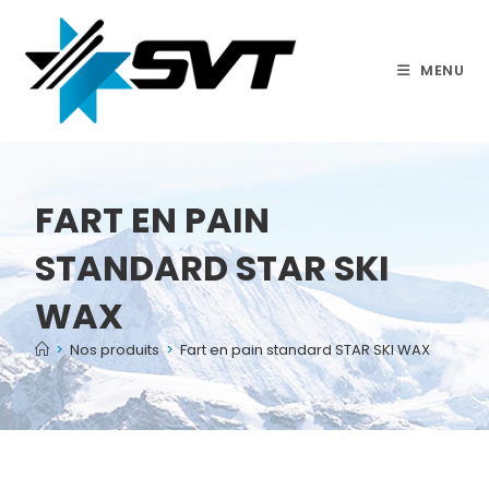
Skip
to
content
MENU
FART EN PAIN
STANDARD STAR SKI
WAX
>
Nos produits
>
Fart en pain standard STAR SKI WAX