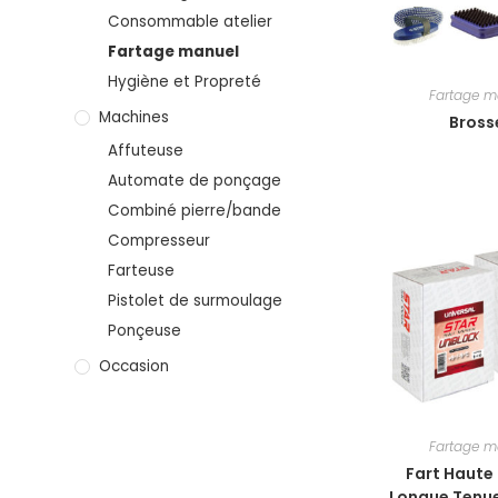
Consommable atelier
Fartage manuel
Hygiène et Propreté
Fartage m
Machines
Bross
Affuteuse
Automate de ponçage
Combiné pierre/bande
Compresseur
Farteuse
Pistolet de surmoulage
Ponçeuse
Occasion
Fartage m
Fart Haute
Longue Tenue