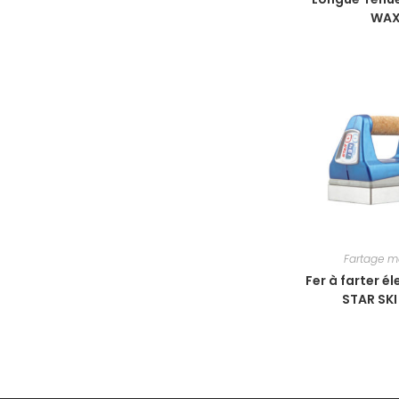
WA
Fartage m
Fer à farter é
STAR SK