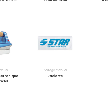
X
anuel
Fartage manuel
lectronique
Raclette
I WAX