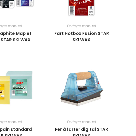
tage manuel
Fartage manuel
raphite Map et
Fart Hotbox Fusion STAR
 STAR SKI WAX
SKI WAX
tage manuel
Fartage manuel
 pain standard
Fer à farter digital STAR
AR SKI WAX
SKI WAX