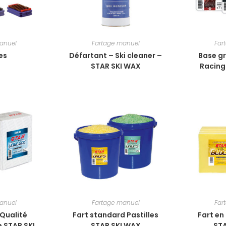
anuel
Fartage manuel
Far
es
Défartant – Ski cleaner –
Base g
STAR SKI WAX
Racing
anuel
Fartage manuel
Far
 Qualité
Fart standard Pastilles
Fart en
 STAR SKI
STAR SKI WAX
ST